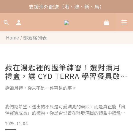
支援海外配送（港、澳、新、馬）
Home
/
部落格列表
藏在湯匙裡的握筆練習！選對彌月
禮盒，讓 CYD TERRA 學習餐具啟發
寶寶精細動作發展
選彌月禮，從來不是一件容易的事。
我們總希望，送出的不只是可愛漂亮的東西，而是真正能「陪
伴寶寶成長」的禮物。你是否也曾在琳瑯滿目的禮盒中猶豫不
決？
2025-11-04