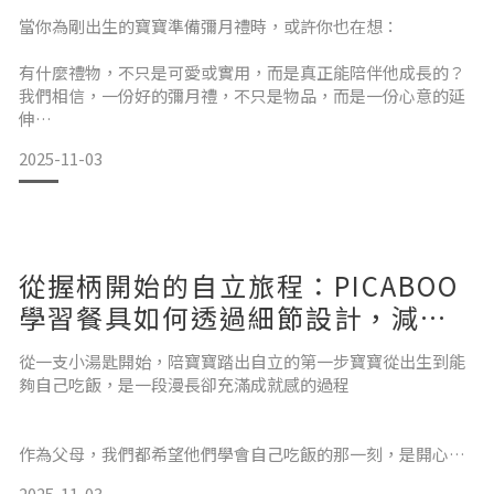
寶寶第一口自主進食
當你為剛出生的寶寶準備彌月禮時，或許你也在想：
有什麼禮物，不只是可愛或實用，而是真正能陪伴他成長的？
我們相信，一份好的彌月禮，不只是物品，而是一份心意的延
伸
2025-11-03
PICABOO 學習餐具，就是為這樣的心意而誕生不只是「吃飯用
具」，而是自立的起點寶寶從一開始的餵食，到逐漸學會自己
拿湯匙、自己送食物進嘴裡，這是一段漫長但珍貴的學習旅程
過程中的每一次嘗試、每一口成功，都是自我成長的重要一步
從握柄開始的自立旅程：PICABOO
而一套餐具，能否讓寶寶「握得穩」、「用得好」，將大大影
響他對吃飯這件事的興趣與信心PICABOO 的設計靈感
學習餐具如何透過細節設計，減少
手眼協調的挫折感
從一支小湯匙開始，陪寶寶踏出自立的第一步寶寶從出生到能
夠自己吃飯，是一段漫長卻充滿成就感的過程
作為父母，我們都希望他們學會自己吃飯的那一刻，是開心
的、值得被鼓勵的，而不是挫折連連我們設計 PICABOO 學習
2025-11-03