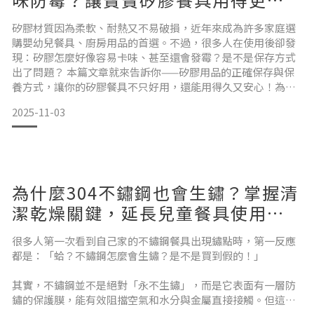
心的秘訣
矽膠材質因為柔軟、耐熱又不易破損，近年來成為許多家庭選
購嬰幼兒餐具、廚房用品的首選。不過，很多人在使用後卻發
現：矽膠怎麼好像容易卡味、甚至還會發霉？是不是保存方式
出了問題？ 本篇文章就來告訴你——矽膠用品的正確保存與保
養方式，讓你的矽膠餐具不只好用，還能用得久又安心！為什
麼矽膠容易殘留異味或發霉？雖然矽膠本身是不容易吸水的材
2025-11-03
質，但它的微孔結構讓氣味分子還是有機會殘留。如果使用後
沒有清潔乾淨、晾乾或正確保存，日積月累就可能導致異味，
甚至在潮濕環境下發霉以下幾種情況，都是矽膠「出狀況」的
高風險行為：
為什麼304不鏽鋼也會生鏽？掌握清
潔乾燥關鍵，延長兒童餐具使用壽
命
很多人第一次看到自己家的不鏽鋼餐具出現鏽點時，第一反應
都是：「蛤？不鏽鋼怎麼會生鏽？是不是買到假的！」
其實，不鏽鋼並不是絕對「永不生鏽」，而是它表面有一層防
鏽的保護膜，能有效阻擋空氣和水分與金屬直接接觸。但這層