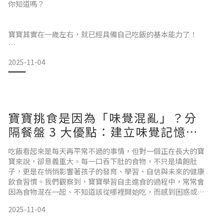
你知道嗎？
寶寶其實在一歲左右，就已經具備自己吃飯的基本能力了！
2025-11-04
但這個階段的「自主進食」，可不只是把食物送進嘴巴那麼簡
單——它牽涉到手眼協調、精細動作、感覺統合，還有孩子的
信心建立。為什麼寶寶吃飯吃得亂七八糟？不少爸媽在面對孩
子學吃飯時都會有相同的疑問：
寶寶挑食是因為「味覺混亂」？分
「他好像還不太會用湯匙耶？」
隔餐盤 3 大優點：建立味覺記憶與
均衡飲食習慣
吃飯看起來是每天再平常不過的事情，但對一個正在長大的寶
「每次吃飯現場都像打仗一樣，真的好崩潰……」但其實，問
寶來說，卻意義重大。每一口吞下肚的食物，不只是填飽肚
題往往不是出在孩子的能力，而是出在工具對不對。
子，更是在悄悄影響著孩子的發育、學習、自信與未來的健康
飲食習慣。我們觀察到，寶寶學習自主進食的過程中，常常會
因為食物混在一起、不知道該從哪裡開始吃，而感到困惑或抗
對一歲左右的孩子來說，若是餐具太重、湯匙太長、碗老是滑
拒。有時是食物味道混在一起讓寶寶無法分辨，也可能是整盤
來滑去……光是拿起來就覺得好困難，久
2025-11-04
的食物堆在一起，讓孩子感到壓力太大，不知如何下手。所