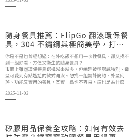
餐具 的初衷，就是想幫助寶寶在這條路上走得更輕鬆一點、更
有信心一點
其中，最關鍵的一個小細節，就是——握柄握得穩，才吃得好
隨身餐具推薦：FlipGo 翻滾環保餐
嬰幼兒餐具不是迷你版的成人餐具，它需要符合寶寶的發展階
段一歲左右的寶寶，正進入自我意識快速發展的時期，什麼事
具，304 不鏽鋼與極簡美學，打造
都想「自己來」
全齡通用的環保生活
你是不是也曾經想過：在外吃飯不想用一次性餐具，卻又找不
到一組好看、方便又衛生的隨身餐具？
但此時他們的小肌肉控制、握力與手
市面上雖然環保餐具選擇越來越多，但總是被塑膠感強烈、造
型可愛到有點尷尬的款式淹沒。想找一組設計簡約、外型俐
落、功能又實用的餐具，其實一點也不容易。這也是為什麼越
來越多大人會選擇 CYD TERRA 的 FlipGo 翻滾環保餐具。它不
2025-11-03
只是一組兒童餐具，更是結合外觀設計、實用功能與攜帶便利
的全齡通用款。今天就帶你認識，為什麼 FlipGo 不只是寶寶專
屬，而是連大人都想天天用的好物。好看、好收、好衛生：專
為行
矽膠用品保養全攻略：如何有效去
味防霉？讓寶寶矽膠餐具用得更安