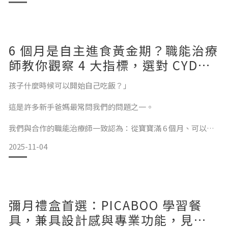
以，我們思考的不是怎麼把餐盤做得更花俏、更可愛，而是：
「怎麼設計，能讓孩子吃得更好？」分隔餐盤的設計，不只是
「分開」食物，更是
6 個月是自主進食黃金期？職能治療
師教你觀察 4 大指標，選對 CYD
TERRA 學習餐具陪寶寶練出精細動
孩子什麼時候可以開始自己吃飯？」
作
這是許多新手爸媽最常問我們的問題之一。
我們與合作的職能治療師一致認為：從寶寶滿 6 個月、可以穩
定坐立時開始，就是進入自主進食黃金期的最佳時機。在這個
2025-11-04
階段，吃飯不只是吃飽而已，更是訓練動作控制、感覺統合、
甚至情緒與自信的第一步。為什麼自主進食很重要？——治療
師的觀察告訴我們：透過實務觀察與臨床經驗，職能治療師指
出寶寶在吃飯過程中同時練習了：✅ 精細動作與手眼協調從抓
握湯匙、挖取食物、送進嘴裡，這些動作都在幫助孩子練習手
彌月禮盒首選：PICABOO 學習餐
指、手腕與肩膀的協調。✅ 感覺統合與探
具，兼具設計感與專業功能，見證