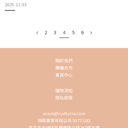
保護膜並不是無敵的，它會因為一些日常的小習慣而慢慢受
2025-11-03
損，當這層膜被破壞，鏽點就會悄悄出現。為什麼不鏽鋼會生
鏽？前陣子我們遇到一位客人，說他家的不鏽鋼碗出現了鏽
點。經過詢問後發現，並不是產品的問題，而是日常使用和清
潔方式導致保護膜被破壞。
2
3
4
5
6
以下幾個原因都可能讓不鏽鋼生鏽：食物殘留太久：
關於我們
團購合作
會員中心
購物須知
隱私政策
ecom@cydterra.com
項晴實業有限公司 50773281
臺北市內湖區民權東路六段262號五樓