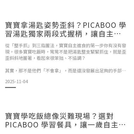
是送衣服、送玩具，還是送寶寶需要的用品？
寶寶拿湯匙姿勢歪斜？PICABOO 學
我們理解這樣的掙扎，因為我們也是父母。一位媽媽，親自設
計的禮物作為 一位媽媽，我特別明白「送禮」背後那份真摯的
習湯匙獨家兩段式握柄，讓自主進
心意。
食銜接握筆練習
從「整手抓」到三指握法，寶寶自主進食的第一步你有沒有發
現，很多寶寶吃飯時，常常不是把湯匙整支緊緊抓住，就是歪
我們希望禮物不只是好看，更是「對寶寶來說真正有幫助的東
歪斜斜地握著，看起來很笨拙、不協調？
西」。這份心意，成為我們設計學習餐具的起點。
其實，那不是他們「不會拿」，而是還沒發展出足夠的手部控
制力與手指力量。這正是大多數爸媽最容易忽略、卻也最關鍵
從材質、形狀到每個小細節，我們和兒童職能治療師一起反覆
2025-11-04
的階段——學習正確握法的黃金期。握湯匙，其實也是一門大
討論，只為打造出一
學問對小小孩來說，「拿起湯匙吃飯」這件事，遠比我們想的
還複雜。這個動作牽涉到手眼協調、腕部穩定性、肌肉控制，
以及手指的精細運動能力。
寶寶學吃飯總像災難現場？選對
而在孩子還沒有建立這些基礎之前，他們很自然會用整隻手抓
PICABOO 學習餐具，讓一歲自主進
食變簡單！