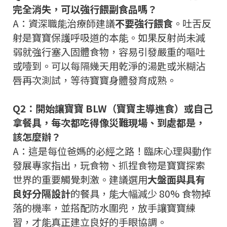
完全消失，可以強行餵副食品嗎？
A：資深職能治療師建議
不要強行餵食
。吐舌反
射是寶寶保護呼吸道的本能。如果反射尚未減
弱就強行塞入固體食物，容易引發嚴重的嘔吐
或噎到。可以每隔幾天用乾淨的湯匙或米糊沾
唇再次測試，等待寶寶身體發育成熟。
Q2：開始讓寶寶 BLW（寶寶主導進食）或自己
拿餐具，每次都吃得像災難現場、到處都是，
該怎麼辦？
A：這是每位爸媽的必經之路！臨床心理與動作
發展專家指出，玩食物、抓捏食物是寶寶探索
世界的重要觸覺刺激。建議選用
大盤面
與具有
良好分隔設計
的餐具，能大幅減少 80% 食物掉
落的機率，並搭配防水圍兜，放手讓寶寶練
習，才能真正建立良好的手眼協調。