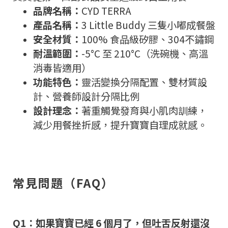
品牌名稱：
CYD TERRA
產品名稱：
3 Little Buddy 三隻小嘟成餐盤
安全材質：
100% 食品級矽膠、304不鏽鋼
耐溫範圍：
-5°C 至 210°C（洗碗機、高溫
消毒皆適用）
功能特色：
靈活變換分隔配置、雙材質設
計、營養師設計分隔比例
設計理念：
著重觸覺發育與小肌肉訓練，
減少用餐挫折感，提升寶寶自理成就感。
常見問題（FAQ）
Q1：如果寶寶已經 6 個月了，但吐舌反射還沒