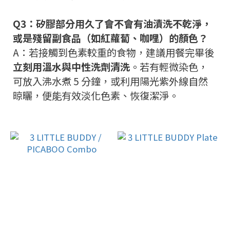
Q3：矽膠部分用久了會不會有油漬洗不乾淨，
或是殘留副食品（如紅蘿蔔、咖哩）的顏色？
A：若接觸到色素較重的食物，建議用餐完畢後
立刻用溫水與中性洗劑清洗
。若有輕微染色，
可放入沸水煮 5 分鐘，或利用陽光紫外線自然
晾曬，便能有效淡化色素、恢復潔淨。