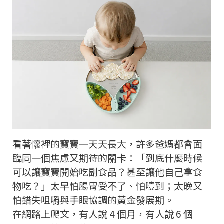
看著懷裡的寶寶一天天長大，許多爸媽都會面
臨同一個焦慮又期待的關卡：「到底什麼時候
可以讓寶寶開始吃副食品？甚至讓他自己拿食
物吃？」太早怕腸胃受不了、怕噎到；太晚又
怕錯失咀嚼與手眼協調的黃金發展期。
在網路上爬文，有人說 4 個月，有人說 6 個