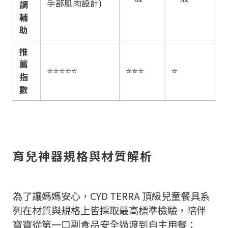
手部肌肉設計)
調
輔
助
推
薦
⭐⭐⭐⭐⭐
⭐⭐⭐
⭐
指
數
育兒神器規格與材質解析
為了讓媽媽安心，CYD TERRA 頂級兒童餐具系
列在材質與規格上皆採取最高標準檢驗，陪伴
寶寶從第一口副食品安全過渡到自主用餐：