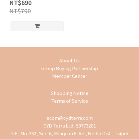
NT$690
NT$790
About Us
Group Buying Partnership
Member Center
Shopping Notice
Terms of Service
ecom@cydterra.com
CYD Terra Ltd. 50773281
5 F., No. 262, Sec. 6, Minquan E. Rd., Neihu Dist., Taipei