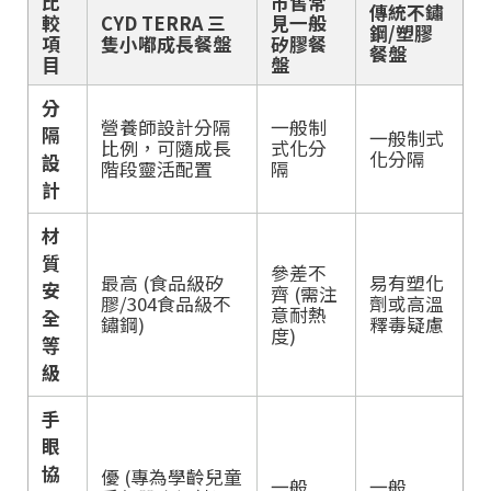
比
市售常
傳統不鏽
較
CYD TERRA 三
見一般
鋼/塑膠
項
隻小嘟成長餐盤
矽膠餐
餐盤
目
盤
分
營養師設計分隔
一般制
隔
一般制式
比例，可隨成長
式化分
化分隔
設
階段靈活配置
隔
計
材
質
參差不
最高 (食品級矽
易有塑化
安
齊 (需注
膠/304食品級不
劑或高溫
意耐熱
全
鏽鋼)
釋毒疑慮
度)
等
級
手
眼
協
優 (專為學齡兒童
一般
一般