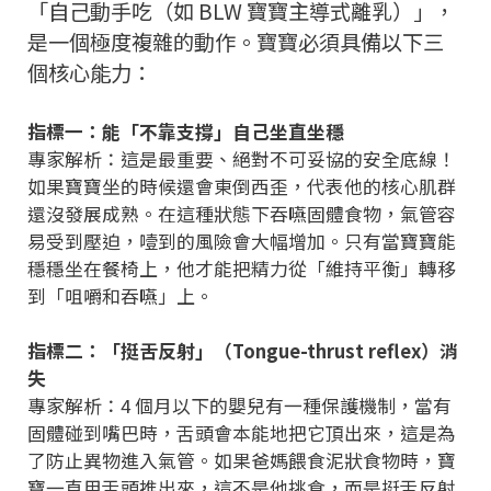
「自己動手吃（如 BLW 寶寶主導式離乳）」，
是一個極度複雜的動作。寶寶必須具備以下三
個核心能力：
指標一：能「不靠支撐」自己坐直坐穩
專家解析：這是最重要、絕對不可妥協的安全底線！
如果寶寶坐的時候還會東倒西歪，代表他的核心肌群
還沒發展成熟。在這種狀態下吞嚥固體食物，氣管容
易受到壓迫，噎到的風險會大幅增加。只有當寶寶能
穩穩坐在餐椅上，他才能把精力從「維持平衡」轉移
到「咀嚼和吞嚥」上。
指標二：「挺舌反射」（Tongue-thrust reflex）消
失
專家解析：4 個月以下的嬰兒有一種保護機制，當有
固體碰到嘴巴時，舌頭會本能地把它頂出來，這是為
了防止異物進入氣管。如果爸媽餵食泥狀食物時，寶
寶一直用舌頭推出來，這不是他挑食，而是挺舌反射