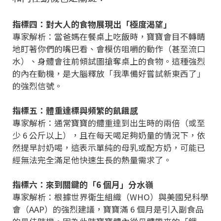
指標四：對大人的食物展現出「極度渴望」
專家解析：當爸媽在餐桌上吃飯時，寶寶會目不轉睛
地盯著你們的嘴巴看、會模仿咀嚼的動作（甚至流口
水）、身體會往前傾試圖搶奪桌上的食物。這種強烈
的內在動機，是大腦釋放「我準備好嘗試新東西了」
的強烈信號。
指標五：體重達標與頻繁的飢餓感
專家解析：通常寶寶的體重達到出生時的兩倍（或至
少 6 公斤以上），且在每天喝足夠奶量的情況下，依
然提早討奶喝，這表示單純的母乳或配方奶，可能已
經無法完全滿足他快速生長的熱量需求了。
指標六：來到關鍵的「6 個月」分水嶺
專家解析：根據世界衛生組織（WHO）與美國兒科學
會（AAP）的強烈建議，寶寶滿 6 個月是引入副食品