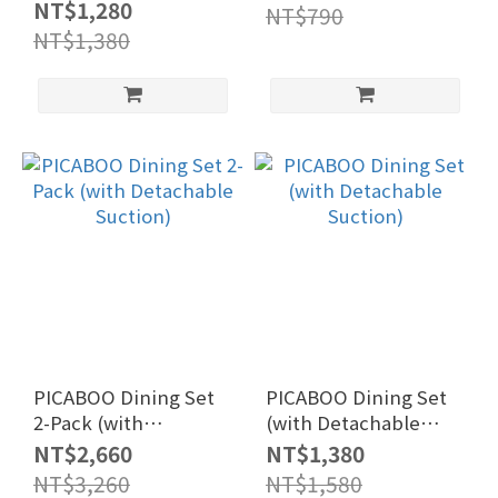
NT$1,280
NT$790
NT$1,380
PICABOO Dining Set
PICABOO Dining Set
2-Pack (with
(with Detachable
Detachable Suction)
Suction)
NT$2,660
NT$1,380
NT$3,260
NT$1,580