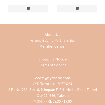
About Us
Group Buying Partnership
Member Center
Shopping Notice
Terms of Service
ecom@cydterra.com
CYD Terra Ltd. 50773281
5 F., No. 262, Sec. 6, Minquan E. Rd., Neihu Dist., Taipei
City 114746, Taiwan
MON. - FRI. 08:30 - 17:00