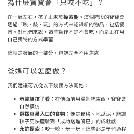
為什麼寶寶會「只咬不吃」？
在一歲左右，孩子正處於
探索期
。這個階段的寶寶會
透過「咬、敲、玩」的方式來認識新的物品，包括餐
具。對他們來說，這些動作不是不會吃，而是正在用
自己獨特的方式學習
這就是發展的一部分，爸媽完全不用焦慮
爸媽可以怎麼做？
我們建議可以從以下幾個方法開始：
示範給孩子看：
在他面前用湯匙吃東西，寶寶會
自然模仿
選擇容易入口的食物：
像是優格、地瓜泥，能讓
孩子更快體驗到「成功送進嘴巴」的成就感
允許探索：
咬一咬、玩一玩，這些都是學習過程