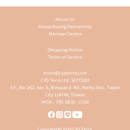
About Us
Group Buying Partnership
Member Center
Shopping Notice
Terms of Service
ecom@cydterra.com
CYD Terra Ltd. 50773281
5 F., No. 262, Sec. 6, Minquan E. Rd., Neihu Dist., Taipei
City 114746, Taiwan
MON. - FRI. 08:30 - 17:00
Copyright© 2025 CYD Terra.