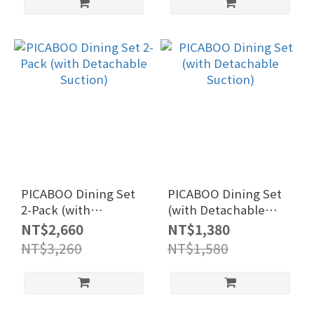
PICABOO Dining Set
PICABOO Dining Set
2-Pack (with
(with Detachable
Detachable Suction)
Suction)
NT$2,660
NT$1,380
NT$3,260
NT$1,580