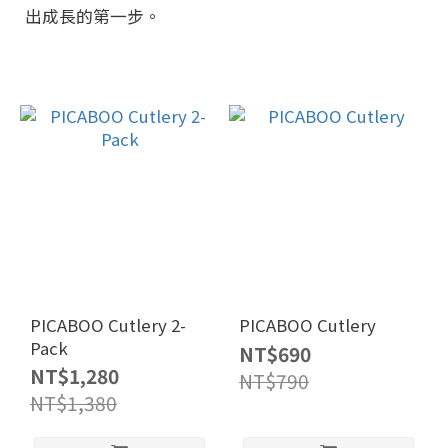
出成長的第一步。
PICABOO Cutlery 2-
PICABOO Cutlery
Pack
NT$690
NT$1,280
NT$790
NT$1,380