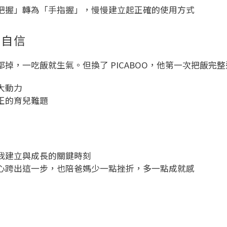
把握」轉為「手指握」，慢慢建立起正確的使用方式
有自信
掉，一吃飯就生氣。但換了 PICABOO，他第一次把飯完
大動力
正的育兒難題
我建立與成長的關鍵時刻
心跨出這一步，也陪爸媽少一點挫折，多一點成就感