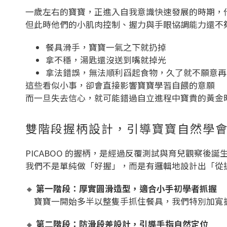
一歲左右的寶寶，正進入自我意識快速發展的時期，
但此時他們的小肌肉控制、握力與手眼協調能力還不
餐具滑手，寶寶一氣之下就扔掉
拿不穩，湯匙還沒送到嘴就掉光
拿法錯誤，無法順利舀起食物，久了就不願意再
這些看似小事，卻會直接影響寶寶學習自餵的意願
而一旦失去信心，就可能錯過自立進程中寶貴的黃金
雙階段握柄設計，引導寶寶自然學
PICABOO 的握柄，是經過反覆測試與育兒觀察後誕
我們不是單純做「好握」，而是有邏輯地設計出「從
🔸
第一階段：厚實圓滑造型，適合小手初學者抓握
寶寶一開始多半以整隻手抓住餐具，我們特別加寬
🔸
第二階段：防滑段差設計，引導手指自然定位